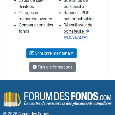
Listes de suivi
Scénarios de
illimitées
portefeuille
Filtrages de
Rapports PDF
recherche avancé
personnalisables
Comparaisons des
Rééquilibreur de
fonds
portefeuille
NOUVEAU
S'inscrire maintenant
Plus d'informations
F
© 2026 Forum des Fonds