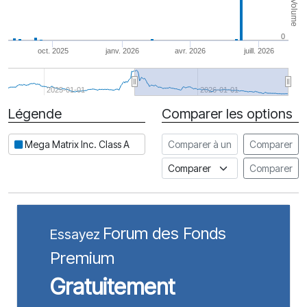
Volume
0
oct. 2025
janv. 2026
avr. 2026
juill. 2026
2025-01-01
2026-01-01
Légende
Comparer les options
Date
Comparer à une autre action
Mega Matrix Inc. Class A
Comparer
Comparer à un indice
Comparer
Forum des Fonds
Essayez
Premium
Gratuitement