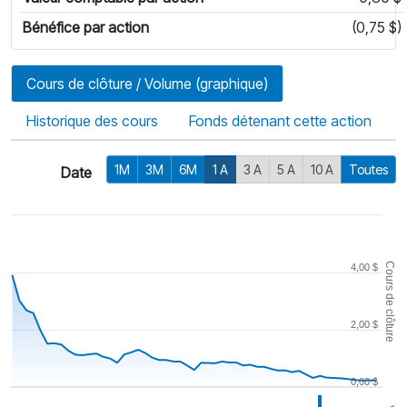
Bénéfice par action
(0,75 $)
Cours de clôture / Volume (graphique)
Historique des cours
Fonds détenant cette action
1M
3M
6M
1 A
3 A
5 A
10 A
Toutes
Date
Cours de clôture
4,00 $
2,00 $
0,00 $