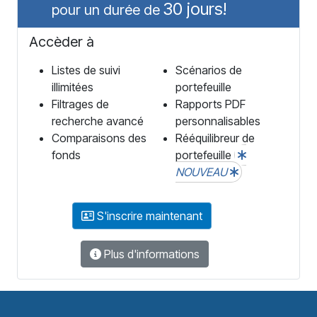
30 jours!
pour un durée de
Accèder à
Listes de suivi
Scénarios de
illimitées
portefeuille
Filtrages de
Rapports PDF
recherche avancé
personnalisables
Comparaisons des
Rééquilibreur de
fonds
portefeuille
NOUVEAU
S'inscrire maintenant
Plus d'informations
F