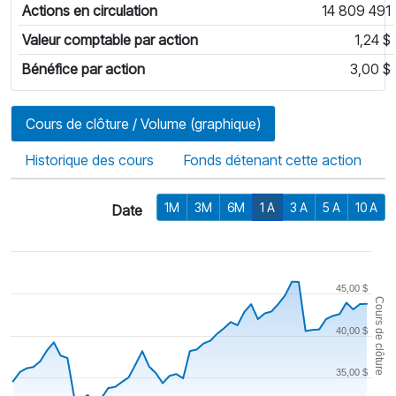
Actions en circulation
14 809 491
Valeur comptable par action
1,24 $
Bénéfice par action
3,00 $
Cours de clôture / Volume (graphique)
Historique des cours
Fonds détenant cette action
1M
3M
6M
1 A
3 A
5 A
10 A
Date
45,00 $
Cours de clôture
40,00 $
35,00 $