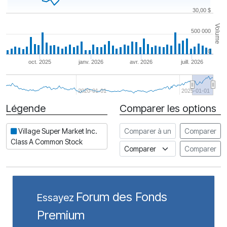
30,00 $
Volume
500 000
0
oct. 2025
janv. 2026
avr. 2026
juill. 2026
2020-01-01
2025-01-01
Légende
Comparer les options
Date
Comparer à une autre action
Village Super Market Inc.
Comparer
Class A Common Stock
Comparer à un indice
Comparer
Forum des Fonds
Essayez
Premium