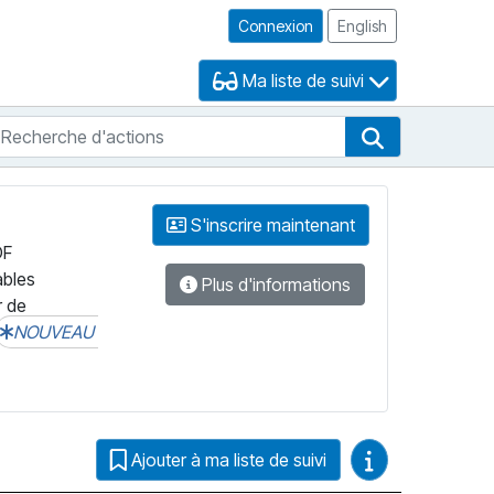
Connexion
English
Ma liste de suivi
echerche d'actions
che de FNB
Recherche d'
S'inscrire maintenant
DF
ables
Plus d'informations
r de
NOUVEAU
Guides vidéo
Ajouter à ma liste de suivi