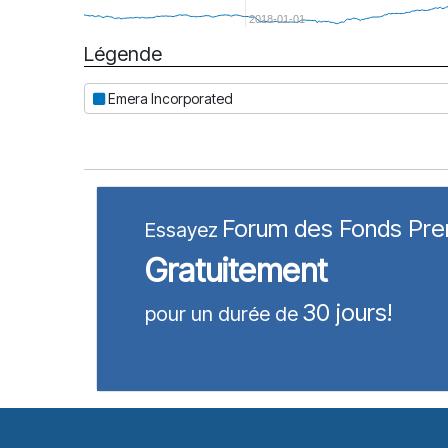
2018-01-01
Légende
Date
Emera Incorporated
Forum des Fonds Pr
Essayez
Gratuitement
30 jours!
pour un durée de