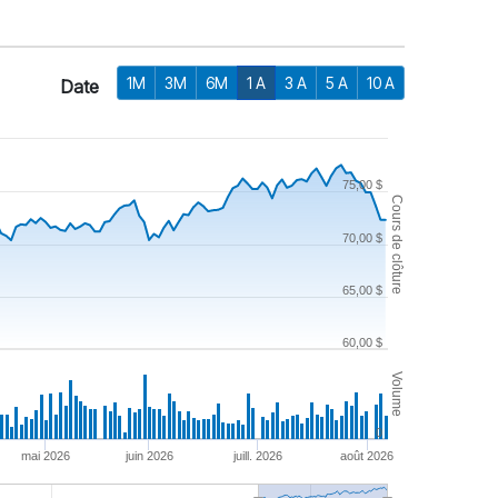
1M
3M
6M
1 A
3 A
5 A
10 A
Date
75,00 $
Cours de clôture
70,00 $
65,00 $
60,00 $
Volume
0
mai 2026
juin 2026
juill. 2026
août 2026