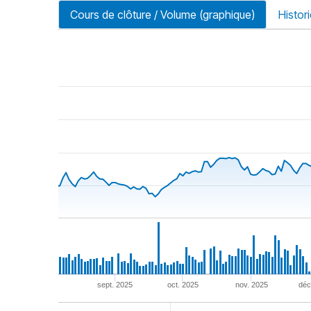
Cours de clôture / Volume (graphique)
Histor
riode
sept. 2025
oct. 2025
nov. 2025
déc