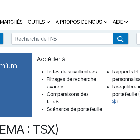
 des Fonds Accueil
MARCHÉS
OUTILS
À PROPOS DE NOUS
AIDE
Recherche de FNB
R
Recherche de fonds
Recher
Accèder à
emium
Listes de suivi illimitées
Rapports P
Filtrages de recherche
personnalis
avancé
Rééquilibreu
Comparaisons des
portefeuille
fonds
Scénarios de portefeuille
(EMA : TSX)