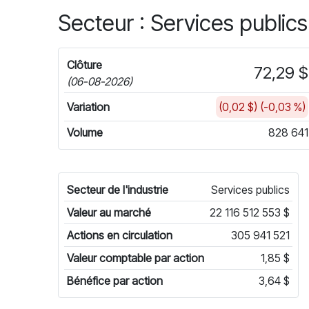
Secteur : Services publics
Clôture
72,29 $
(06-08-2026)
Variation
(0,02 $) (-0,03 %)
Volume
828 641
Secteur de l'industrie
Services publics
Valeur au marché
22 116 512 553 $
Actions en circulation
305 941 521
Valeur comptable par action
1,85 $
Bénéfice par action
3,64 $