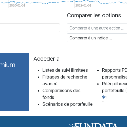
2020-01-01
2022-01-01
Comparer les options
Comparer à une autre action
Comparer à un indice
Accèder à
emium
Listes de suivi illimitées
Rapports P
Filtrages de recherche
personnalis
avancé
Rééquilibreu
Comparaisons des
portefeuille
fonds
Scénarios de portefeuille
Forum des Fonds Accueil