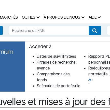
 des Fonds Accueil
MARCHÉS
OUTILS
À PROPOS DE NOUS
AIDE
Recherche de FNB
R
Recherche de fonds
Recher
Accèder à
emium
Listes de suivi illimitées
Rapports P
Filtrages de recherche
personnalis
avancé
Rééquilibreu
Comparaisons des
portefeuille
fonds
Scénarios de portefeuille
velles et mises à jour des