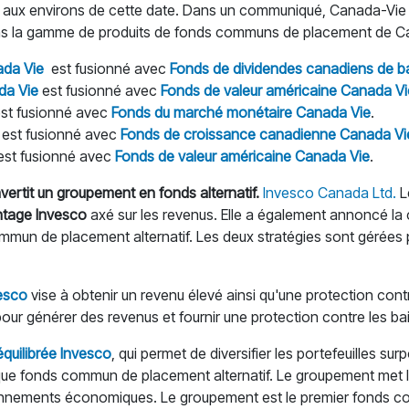
u aux environs de cette date. Dans un communiqué, Canada-Vie a
dans la gamme de produits de fonds communs de placement de C
ada Vie
est fusionné avec
Fonds de dividendes canadiens de 
da Vie
est fusionné avec
Fonds de valeur américaine Canada Vi
st fusionné avec
Fonds du marché monétaire Canada Vie
.
est fusionné avec
Fonds de croissance canadienne Canada Vi
st fusionné avec
Fonds de valeur américaine Canada Vie
.
ertit un groupement en fonds alternatif.
Invesco Canada Ltd.
L
ntage Invesco
axé sur les revenus. Elle a également annoncé l
mun de placement alternatif. Les deux stratégies sont gérées pa
esco
vise à obtenir un revenu élevé ainsi qu'une protection cont
 pour générer des revenus et fournir une protection contre les ba
quilibrée Invesco
, qui permet de diversifier les portefeuilles 
t que fonds commun de placement alternatif. Le groupement met l'
vironnements économiques. Le groupement est le premier fonds c