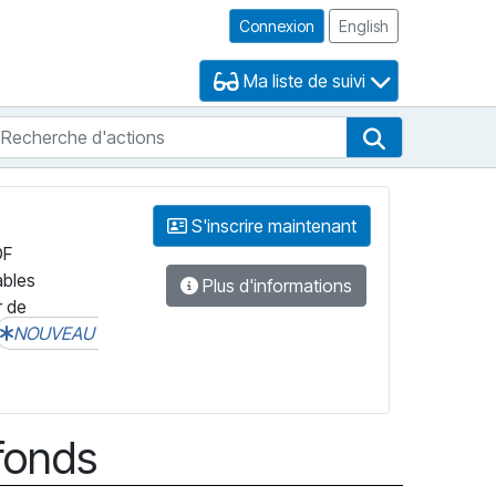
Connexion
English
Ma liste de suivi
echerche d'actions
che de FNB
Recherche d'
S'inscrire maintenant
DF
ables
Plus d'informations
r de
NOUVEAU
 fonds