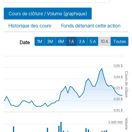
Cours de clôture / Volume (graphique)
Historique des cours
Fonds détenant cette action
1M
3M
6M
1 A
3 A
5 A
10 A
Toutes
Date
0,05 $
Cours de clôture
0,04 $
0,03 $
0,02 $
0,01 $
Volume
5 000 000