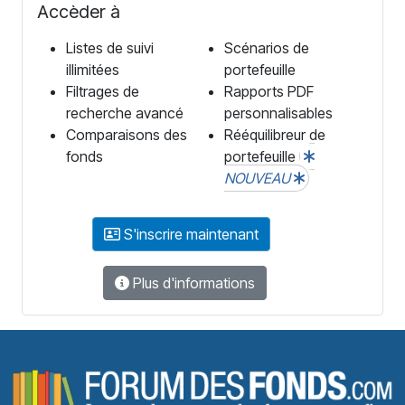
Accèder à
Listes de suivi
Scénarios de
illimitées
portefeuille
Filtrages de
Rapports PDF
recherche avancé
personnalisables
Comparaisons des
Rééquilibreur de
fonds
portefeuille
NOUVEAU
S'inscrire maintenant
Plus d'informations
F