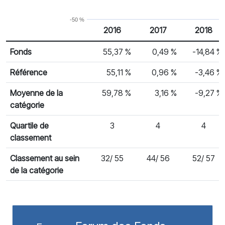
-50 %
2016
2017
2018
% Rendement
Rendement par année civile
Fonds
55,37 %
0,49 %
-14,84 %
Référence
55,11 %
0,96 %
-3,46 %
Moyenne de la
59,78 %
3,16 %
-9,27 %
catégorie
Quartile de
3
4
4
classement
Classement au sein
32/ 55
44/ 56
52/ 57
de la catégorie