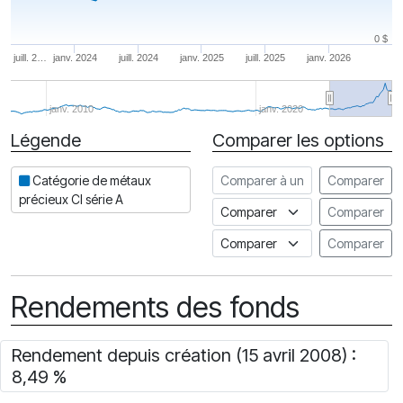
0 $
juill. 2…
janv. 2024
juill. 2024
janv. 2025
juill. 2025
janv. 2026
janv. 2010
janv. 2020
Légende
Comparer les options
Date
Comparer à un autre fonds
Catégorie de métaux
Comparer
précieux CI série A
Comparer à un indice
Comparer
Comparer à un Indice de risq
Comparer
Rendements des fonds
Rendement depuis création (15 avril 2008) :
8,49 %