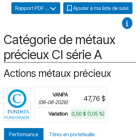
Rapport PDF ...
Ajouter à ma liste de suivi
Guides
Catégorie de métaux
précieux CI série A
Actions métaux précieux
Cliquez pour plus d'informations sur FundGrade 
VANPA
47,76 $
(06-08-2026)
Variation
0,50 $ (1,05 %)
Performance
Titres en portefeuille