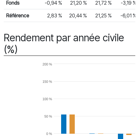
Fonds
-0,94 %
21,20 %
21,72 %
-3,19 %
Référence
2,83 %
20,44 %
21,25 %
-6,01 %
Rendement par année civile
(%)
200 %
150 %
100 %
50 %
0 %