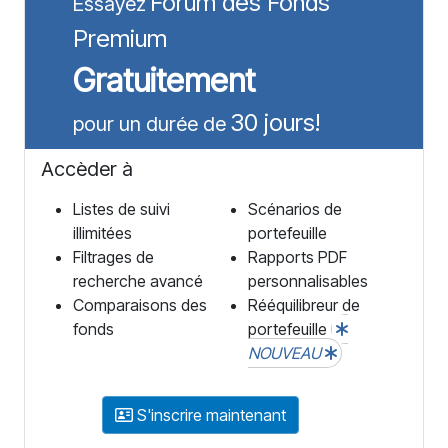
Forum des Fonds
Essayez
Premium
Gratuitement
30 jours!
pour un durée de
Accèder à
Listes de suivi
Scénarios de
illimitées
portefeuille
Filtrages de
Rapports PDF
recherche avancé
personnalisables
Comparaisons des
Rééquilibreur de
fonds
portefeuille
NOUVEAU
S'inscrire maintenant