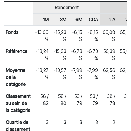
Rendement
1M
3M
6M
CDA
1 A
2 
En-tête de ligne
Rendements des fonds
Fonds
-13,66
-15,23
-8,15
-8,15
66,08
65,5
%
%
%
%
%
Référence
-13,24
-15,93
-6,73
-6,73
56,39
55,8
%
%
%
%
%
Moyenne
-13,27
-13,57
-7,99
-7,99
62,56
62,7
de la
%
%
%
%
%
catégorie
Classement
58 /
58 /
53 /
53 /
38 /
38 
au sein de
82
80
79
79
78
7
la catégorie
Quartile de
3
3
3
3
2
classement