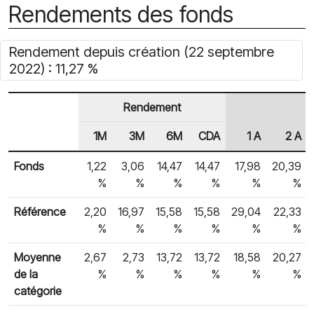
Rendements des fonds
Rendement depuis création (22 septembre
2022) : 11,27 %
Rendement
1M
3M
6M
CDA
1 A
2 A
En-tête de ligne
Rendements des fonds
Fonds
1,22
3,06
14,47
14,47
17,98
20,39
%
%
%
%
%
%
Référence
2,20
16,97
15,58
15,58
29,04
22,33
%
%
%
%
%
%
Moyenne
2,67
2,73
13,72
13,72
18,58
20,27
de la
%
%
%
%
%
%
catégorie