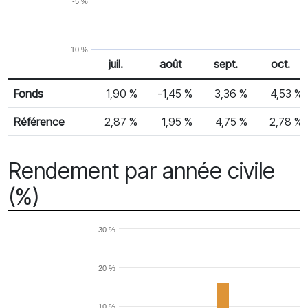
-5 %
-10 %
juil.
août
sept.
oct.
% Rendement
Rendement mensuel
Fonds
1,90 %
-1,45 %
3,36 %
4,53 %
Référence
2,87 %
1,95 %
4,75 %
2,78 %
Rendement par année civile
(%)
30 %
20 %
10 %