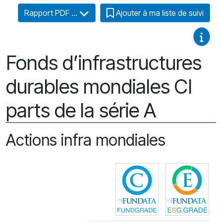
Rapport PDF ...
Ajouter à ma liste de suivi
Guides
Fonds d’infrastructures
durables mondiales CI
parts de la série A
Actions infra mondiales
Cliquez pour plus
Cli