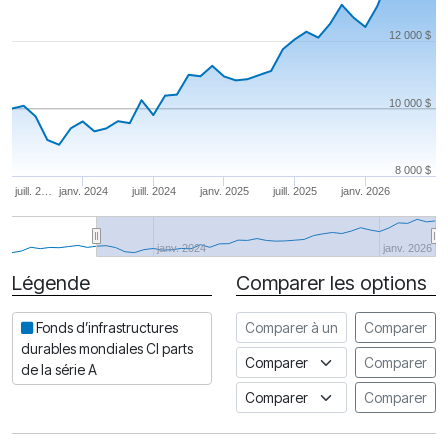
12 000 $
10 000 $
8 000 $
juill. 2…
janv. 2024
juill. 2024
janv. 2025
juill. 2025
janv. 2026
janv. 2024
janv. 2026
Légende
Comparer les options
Date
Comparer à un autre fonds
Fonds d’infrastructures
Comparer
durables mondiales CI parts
Comparer à un indice
Comparer
de la série A
Comparer à un Indice de risq
Comparer