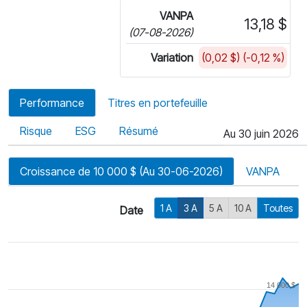
VANPA
13,18 $
(07-08-2026)
Variation
(0,02 $) (-0,12 %)
Performance
Titres en portefeuille
Risque
ESG
Résumé
Au 30 juin 2026
Croissance de 10 000 $ (Au 30-06-2026)
VANPA
1 A
3 A
5 A
10 A
Toutes
Date
14 000 $