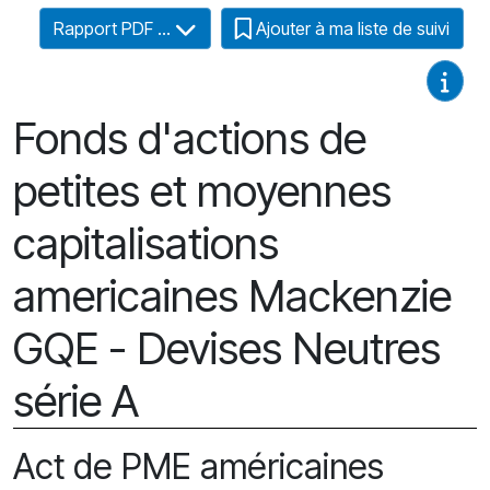
Rapport PDF ...
Ajouter à ma liste de suivi
Guides
Fonds d'actions de
petites et moyennes
capitalisations
americaines Mackenzie
GQE - Devises Neutres
série A
Act de PME américaines