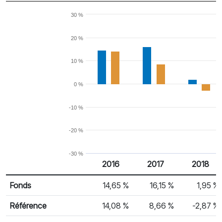
30 %
20 %
10 %
0 %
-10 %
-20 %
-30 %
2016
2017
2018
% Rendement
Rendement par année civile
Fonds
14,65 %
16,15 %
1,95 %
Référence
14,08 %
8,66 %
-2,87 %