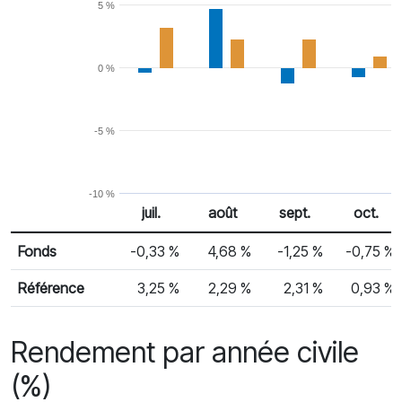
5 %
0 %
-5 %
-10 %
juil.
août
sept.
oct.
% Rendement
Rendement mensuel
Fonds
-0,33 %
4,68 %
-1,25 %
-0,75 %
Référence
3,25 %
2,29 %
2,31 %
0,93 %
Rendement par année civile
(%)