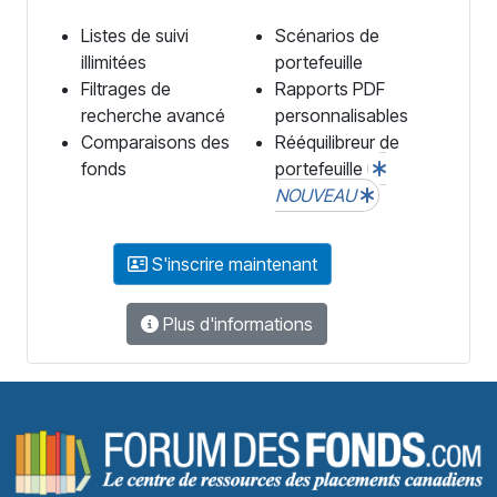
Listes de suivi
Scénarios de
illimitées
portefeuille
Filtrages de
Rapports PDF
recherche avancé
personnalisables
Comparaisons des
Rééquilibreur de
fonds
portefeuille
NOUVEAU
S'inscrire maintenant
Plus d'informations
F