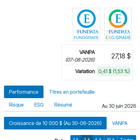
Cliquez pour plus
Cli
VANPA
27,18 $
(07-08-2026)
Variation
0,41 $ (1,53 %)
Performance
Titres en portefeuille
Risque
ESG
Résumé
Au 30 juin 2026
Croissance de 10 000 $ (Au 30-06-2026)
VANPA
1 A
3 A
5 A
10 A
Toutes