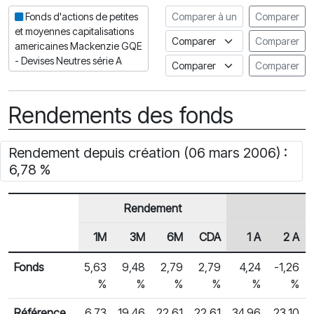
Comparer à un autre fonds
Fonds d'actions de petites
Comparer
et moyennes capitalisations
Comparer à un indice
Comparer
americaines Mackenzie GQE
- Devises Neutres série A
Comparer à un Indice de risq
Comparer
Rendements des fonds
Rendement depuis création (06 mars 2006) :
6,78 %
Rendement
1M
3M
6M
CDA
1 A
2 A
En-tête de ligne
Rendements des fonds
Fonds
5,63
9,48
2,79
2,79
4,24
-1,26
%
%
%
%
%
%
Référence
6,73
19,46
22,61
22,61
34,96
23,10