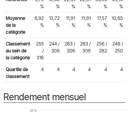
%
%
%
%
%
%
Moyenne
6,92
13,72
11,91
11,91
17,57
10,65
de la
%
%
%
%
%
%
catégorie
Classement
255
244 /
283 /
283 /
256 /
249 /
au sein de
/
309
306
306
282
250
la catégorie
318
Quartile de
4
4
4
4
4
4
classement
Rendement mensuel
10 %