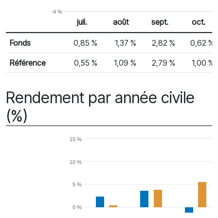
-4 %
juil.
août
sept.
oct.
% Rendement
Rendement mensuel
Fonds
0,85 %
1,37 %
2,82 %
0,62 %
Référence
0,55 %
1,09 %
2,79 %
1,00 %
Rendement par année civile
(%)
15 %
10 %
5 %
0 %