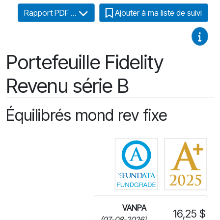
Rapport PDF ...
Ajouter à ma liste de suivi
Guides
Portefeuille Fidelity
Revenu série B
Équilibrés mond rev fixe
Cliquez pour plus
VANPA
16,25 $
(07-08-2026)