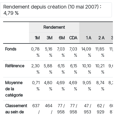
Rendement depuis création (10 mai 2007) :
4,79 %
Rendement
1M
3M
6M
CDA
1 A
2 A
3 
En-tête de ligne
Rendements des fonds
Fonds
0,78
5,16
7,03
7,03
14,09
11,85
11,1
%
%
%
%
%
%
Référence
2,30
5,88
6,15
6,15
10,10
10,21
9,6
%
%
%
%
%
%
Moyenne
0,71
4,80
4,69
4,69
9,05
8,74
8,2
de la
%
%
%
%
%
%
catégorie
Classement
637
464
77 /
77 /
47 /
62 /
60 
au sein de
/
/
958
958
953
929
87