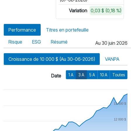
Variation
0,03 $ (0,18 %)
Performance
Titres en portefeuille
Risque
ESG
Résumé
Au 30 juin 2026
Croissance de 10 000 $ (Au 30-06-2026)
VANPA
1 A
3 A
5 A
10 A
Toutes
Date
13 000 $
12 000 $