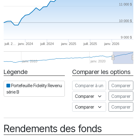
11 000 $
10 000 $
9 000 $
juill. 2…
janv. 2024
juill. 2024
janv. 2025
juill. 2025
janv. 2026
janv. 2010
janv. 2020
Légende
Comparer les options
Date
Comparer à un autre fonds
Portefeuille Fidelity Revenu
Comparer
série B
Comparer à un indice
Comparer
Comparer à un Indice de risq
Comparer
Rendements des fonds