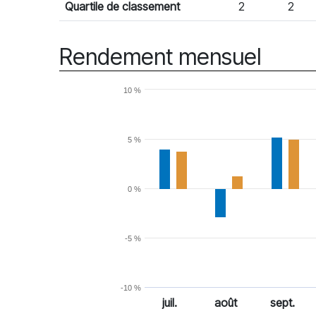
Quartile de classement
2
2
Rendement mensuel
10 %
5 %
0 %
-5 %
-10 %
juil.
août
sept.