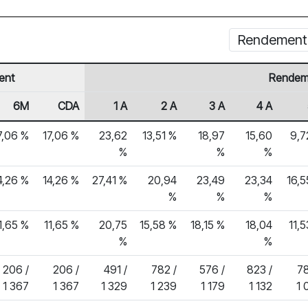
Rendement d
ent
Rendeme
6M
CDA
1 A
2 A
3 A
4 A
7,06 %
17,06 %
23,62
13,51 %
18,97
15,60
9,7
%
%
%
4,26 %
14,26 %
27,41 %
20,94
23,49
23,34
16,5
%
%
%
1,65 %
11,65 %
20,75
15,58 %
18,15 %
18,04
11,
%
%
206 /
206 /
491 /
782 /
576 /
823 /
78
1 367
1 367
1 329
1 239
1 179
1 132
1 