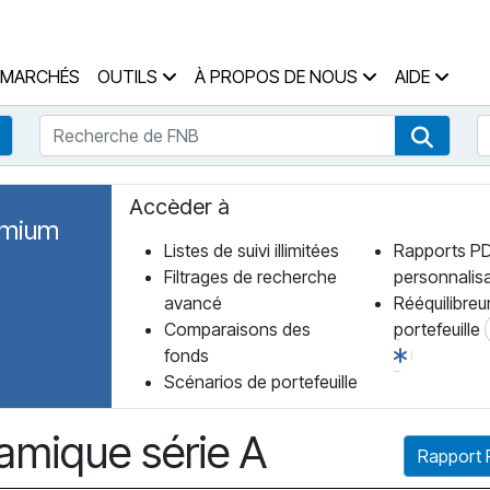
 des Fonds Accueil
MARCHÉS
OUTILS
À PROPOS DE NOUS
AIDE
Recherche de FNB
R
Recherche de fonds
Recher
Accèder à
emium
Listes de suivi illimitées
Rapports P
Filtrages de recherche
personnalis
avancé
Rééquilibreu
Comparaisons des
portefeuille
fonds
Scénarios de portefeuille
amique série A
Rapport 