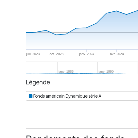
juill. 2023
oct. 2023
janv. 2024
avr. 2024
janv. 1985
janv. 1990
Légende
Date
Fonds américain Dynamique série A