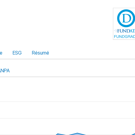
ue
ESG
Résumé
ANPA