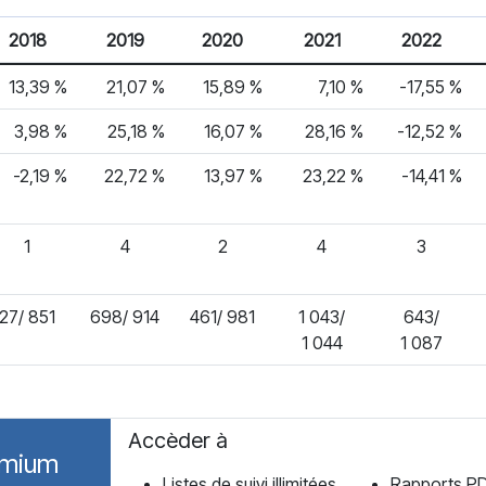
2018
2019
2020
2021
2022
13,39 %
21,07 %
15,89 %
7,10 %
-17,55 %
3,98 %
25,18 %
16,07 %
28,16 %
-12,52 %
-2,19 %
22,72 %
13,97 %
23,22 %
-14,41 %
1
4
2
4
3
27/ 851
698/ 914
461/ 981
1 043/
643/
1 044
1 087
Accèder à
emium
Listes de suivi illimitées
Rapports P