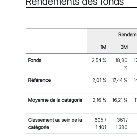
Rendements des fonds
Rendem
1M
3M
En-tête de ligne
Rendements des fonds
Fonds
2,54 %
18,80
1
%
Référence
2,01 %
17,44 %
1
Moyenne de la catégorie
2,16 %
16,21 %
1
Classement au sein de la
605 /
361 /
catégorie
1 401
1 386