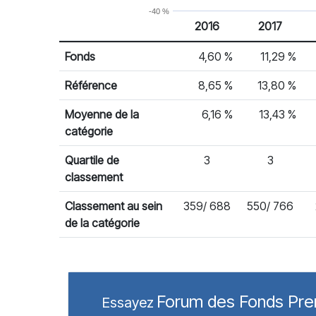
-40 %
2016
2017
% Rendement
Rendement par année civile
Fonds
4,60 %
11,29 %
Référence
8,65 %
13,80 %
Moyenne de la
6,16 %
13,43 %
catégorie
Quartile de
3
3
classement
Classement au sein
359/ 688
550/ 766
de la catégorie
Forum des Fonds Pr
Essayez