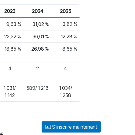
2023
2024
2025
9,63 %
31,02 %
3,82 %
23,32 %
36,01 %
12,28 %
18,85 %
26,98 %
8,65 %
4
2
4
1 031/
589/ 1 218
1 034/
1 142
1 258
S'inscrire maintenant
DF