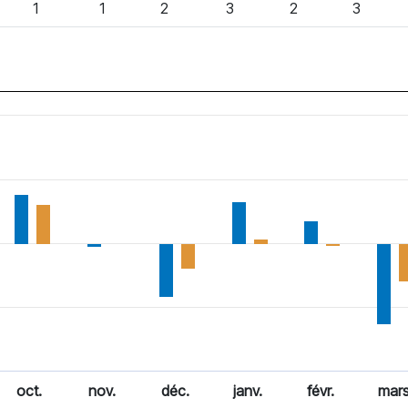
1
1
2
3
2
3
oct.
nov.
déc.
janv.
févr.
mar