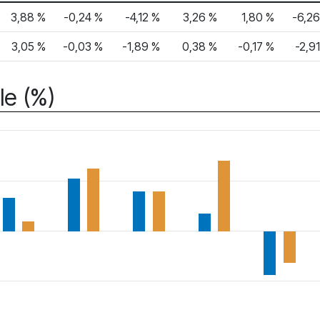
3,88 %
-0,24 %
-4,12 %
3,26 %
1,80 %
-6,2
3,05 %
-0,03 %
-1,89 %
0,38 %
-0,17 %
-2,9
le (%)