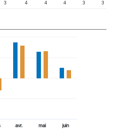
3
4
4
4
3
3
s
avr.
mai
juin