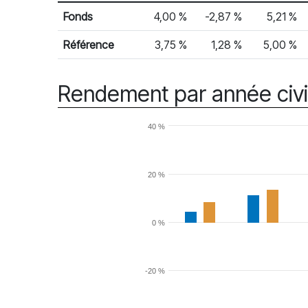
% Rendement
Rendement mensuel
Fonds
4,00 %
-2,87 %
5,21 %
Référence
3,75 %
1,28 %
5,00 %
Rendement par année civi
40 %
20 %
0 %
-20 %