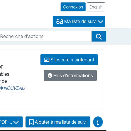
Connexion
English
Ma liste de suivi
echerche d'actions
che de FNB
Recherche d'
S'inscrire maintenant
DF
ables
Plus d'informations
r de
NOUVEAU
Guides vidéo
PDF ...
Ajouter à ma liste de suivi