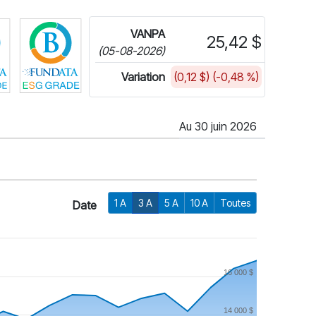
Cliquez pour plus d'informations sur FundGrade de Fundata
Cliquez pour plus d'informations sur la cote E
VANPA
25,42 $
(05-08-2026)
Variation
(0,12 $) (-0,48 %)
Au 30 juin 2026
1 A
3 A
5 A
10 A
Toutes
Date
16 000 $
14 000 $