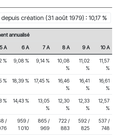
epuis création (31 août 1979) : 10,17 %
nt annualisé
5 A
6 A
7 A
8 A
9 A
10 A
2 %
9,08 %
9,14 %
10,08
11,02
11,57
%
%
%
5 %
18,39 %
17,45 %
16,46
16,41
16,61
%
%
%
53 %
14,43 %
13,05
12,30
12,33
12,57
%
%
%
%
8 /
959 /
865 /
722 /
592 /
537 /
076
1 010
969
883
825
748