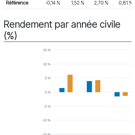
Référence
-0,14 %
1,52 %
2,70 %
0,81 %
Rendement par année civile
(%)
15 %
10 %
5 %
0 %
-5 %
-10 %
-15 %