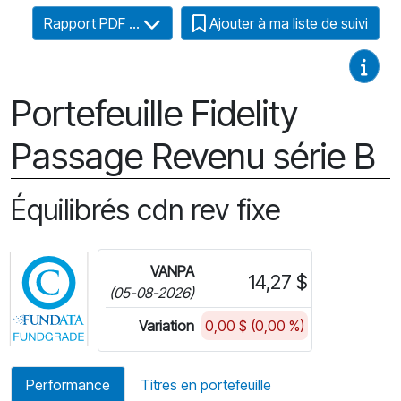
Rapport PDF ...
Ajouter à ma liste de suivi
Guides
Portefeuille Fidelity
Passage Revenu série B
Équilibrés cdn rev fixe
Cliquez pour plus d'informations sur FundGrade 
VANPA
14,27 $
(05-08-2026)
Variation
0,00 $ (0,00 %)
Performance
Titres en portefeuille