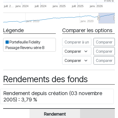
9 000 $
juill. 2…
janv. 2024
juill. 2024
janv. 2025
juill. 2025
janv. 2026
janv. 2010
janv. 2020
Légende
Comparer les options
Date
Comparer à un autre fonds
Portefeuille Fidelity
Comparer
Passage Revenu série B
Comparer à un indice
Comparer
Comparer à un Indice de risq
Comparer
Rendements des fonds
Rendement depuis création (03 novembre
2005) : 3,79 %
Rendement