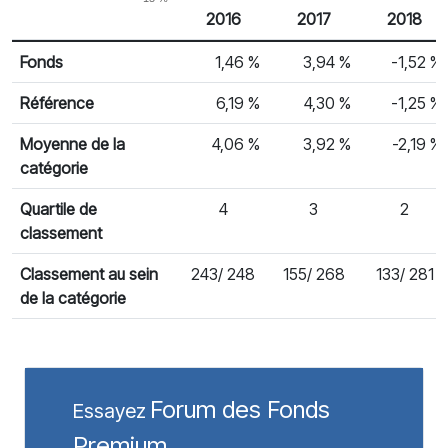
2016
2017
2018
% Rendement
Rendement par année civile
Fonds
1,46 %
3,94 %
-1,52 %
Référence
6,19 %
4,30 %
-1,25 %
Moyenne de la
4,06 %
3,92 %
-2,19 %
catégorie
Quartile de
4
3
2
classement
Classement au sein
243/ 248
155/ 268
133/ 281
de la catégorie
Forum des Fonds
Essayez
Premium