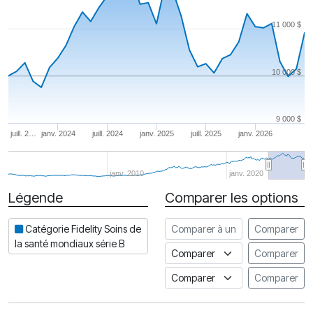
11 000 $
10 000 $
9 000 $
juill. 2…
janv. 2024
juill. 2024
janv. 2025
juill. 2025
janv. 2026
janv. 2010
janv. 2020
Légende
Comparer les options
Date
Comparer à un autre fonds
Catégorie Fidelity Soins de
Comparer
la santé mondiaux série B
Comparer à un indice
Comparer
Comparer à un Indice de risq
Comparer