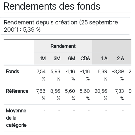
Rendements des fonds
Rendement depuis création (25 septembre
2001) : 5,39 %
Rendement
1M
3M
6M
CDA
1 A
2 A
3
En-tête de ligne
Rendements des fonds
Fonds
7,54
5,93
-1,16
-1,16
6,39
-3,39
2,
%
%
%
%
%
%
Référence
7,68
8,56
5,60
5,60
20,56
7,33
9,
%
%
%
%
%
%
Moyenne
-
-
-
-
-
-
de la
catégorie