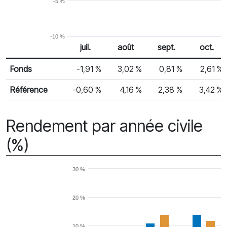
-5 %
-10 %
juil.
août
sept.
oct.
% Rendement
Rendement mensuel
Fonds
-1,91 %
3,02 %
0,81 %
2,61 %
Référence
-0,60 %
4,16 %
2,38 %
3,42 %
Rendement par année civile
(%)
30 %
20 %
10 %