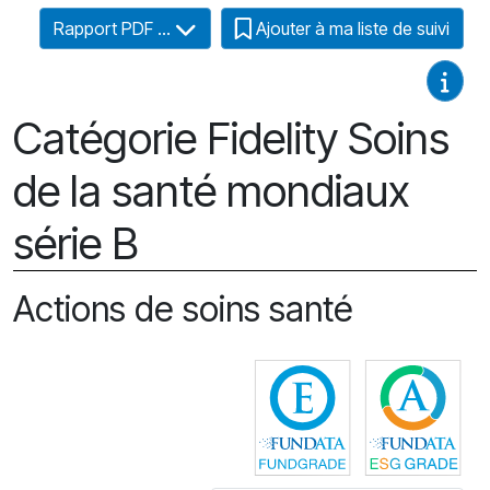
Rapport PDF ...
Ajouter à ma liste de suivi
Guides
Catégorie Fidelity Soins
de la santé mondiaux
série B
Actions de soins santé
Cliquez pour plus
Cli