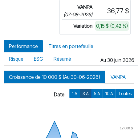
VANPA
36,77 $
(07-08-2026)
Variation
0,15 $ (0,42 %)
Performance
Titres en portefeuille
Risque
ESG
Résumé
Au 30 juin 2026
Croissance de 10 000 $ (Au 30-06-2026)
VANPA
1 A
3 A
5 A
10 A
Toutes
Date
12 000 $