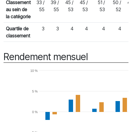
Classement
33 /
39 /
45 /
45 /
51 /
50 /
47
au sein de
55
55
53
53
53
52
la catégorie
Quartile de
3
3
4
4
4
4
classement
Rendement mensuel
10 %
5 %
0 %