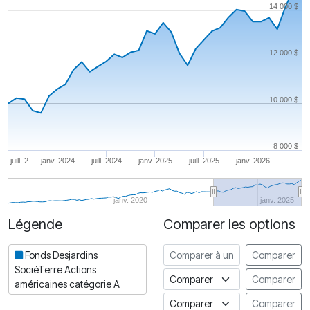
14 000 $
12 000 $
10 000 $
8 000 $
juill. 2…
janv. 2024
juill. 2024
janv. 2025
juill. 2025
janv. 2026
janv. 2020
janv. 2025
Légende
Comparer les options
Date
Comparer à un autre fonds
Fonds Desjardins
Comparer
SociéTerre Actions
Comparer à un indice
Comparer
américaines catégorie A
Comparer à un Indice de risq
Comparer