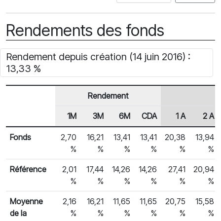
Rendements des fonds
Rendement depuis création (14 juin 2016) :
13,33 %
Rendement
1M
3M
6M
CDA
1 A
2 A
En-tête de ligne
Rendements des fonds
Fonds
2,70
16,21
13,41
13,41
20,38
13,94
%
%
%
%
%
%
Référence
2,01
17,44
14,26
14,26
27,41
20,94
%
%
%
%
%
%
Moyenne
2,16
16,21
11,65
11,65
20,75
15,58
de la
%
%
%
%
%
%