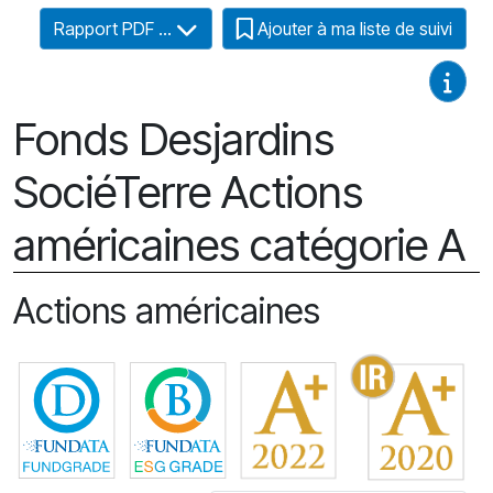
Rapport PDF ...
Ajouter à ma liste de suivi
Guides
Fonds Desjardins
SociéTerre Actions
américaines catégorie A
Actions américaines
Cliquez pour plus d'informations sur FundGrade 
Cliquez pour plus d'informations 