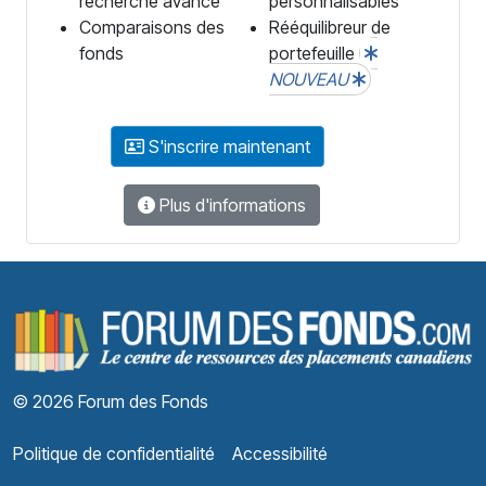
recherche avancé
personnalisables
Comparaisons des
Rééquilibreur de
fonds
portefeuille
NOUVEAU
S'inscrire maintenant
Plus d'informations
F
© 2026 Forum des Fonds
Politique de confidentialité
Accessibilité