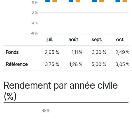
0 %
-2 %
-4 %
-6 %
juil.
août
sept.
oct.
% Rendement
Rendement mensuel
Fonds
2,95 %
1,11 %
3,30 %
2,49 %
Référence
3,75 %
1,28 %
5,00 %
3,05 %
Rendement par année civile
(%)
40 %