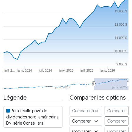
13 000 $
12 000 $
11 000 $
10 000 $
9 000 $
juill. 2…
janv. 2024
juill. 2024
janv. 2025
juill. 2025
janv. 2026
janv. 2020
janv. 2025
Légende
Comparer les options
Date
Comparer à un autre fonds
Portefeuille privé de
Comparer
dividendes nord-américains
Comparer à un indice
Comparer
BNI série Conseillers
Comparer à un Indice de risq
Comparer