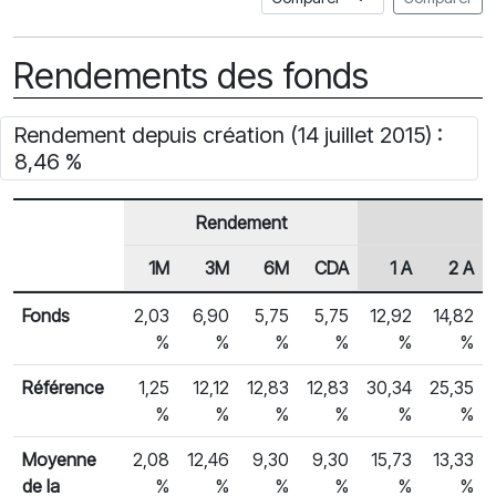
Rendements des fonds
Rendement depuis création (14 juillet 2015) :
8,46 %
Rendement
1M
3M
6M
CDA
1 A
2 A
En-tête de ligne
Rendements des fonds
Fonds
2,03
6,90
5,75
5,75
12,92
14,82
%
%
%
%
%
%
Référence
1,25
12,12
12,83
12,83
30,34
25,35
%
%
%
%
%
%
Moyenne
2,08
12,46
9,30
9,30
15,73
13,33
de la
%
%
%
%
%
%