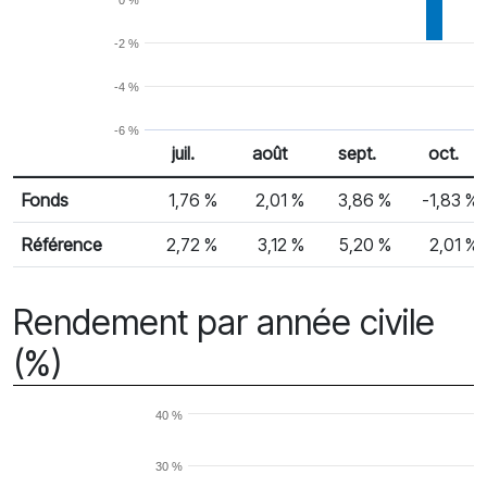
0 %
-2 %
-4 %
-6 %
juil.
août
sept.
oct.
% Rendement
Rendement mensuel
Fonds
1,76 %
2,01 %
3,86 %
-1,83 %
Référence
2,72 %
3,12 %
5,20 %
2,01 %
Rendement par année civile
(%)
40 %
30 %