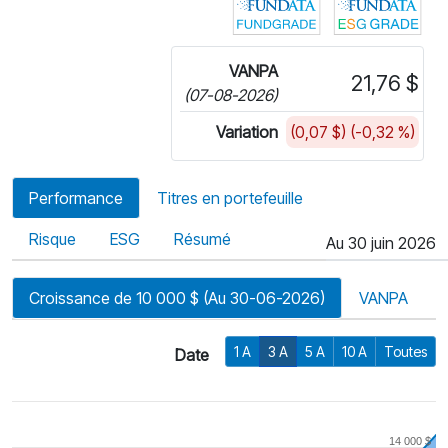
VANPA
21,76 $
(07-08-2026)
Variation
(0,07 $) (-0,32 %)
Performance
Titres en portefeuille
Risque
ESG
Résumé
Au 30 juin 2026
Croissance de 10 000 $ (Au 30-06-2026)
VANPA
1 A
3 A
5 A
10 A
Toutes
Date
14 000 $