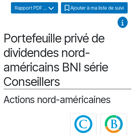
Rapport PDF ...
Ajouter à ma liste de suivi
Guides
Portefeuille privé de
dividendes nord-
américains BNI série
Conseillers
Actions nord-américaines
Cliquez pour plus
Cli