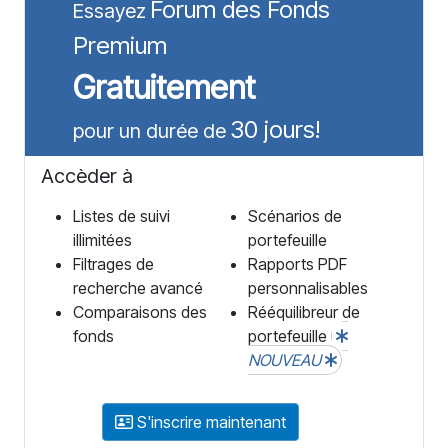
Forum des Fonds
Essayez
Premium
Gratuitement
30 jours!
pour un durée de
Accèder à
Listes de suivi
Scénarios de
illimitées
portefeuille
Filtrages de
Rapports PDF
recherche avancé
personnalisables
Comparaisons des
Rééquilibreur de
fonds
portefeuille
NOUVEAU
S'inscrire maintenant