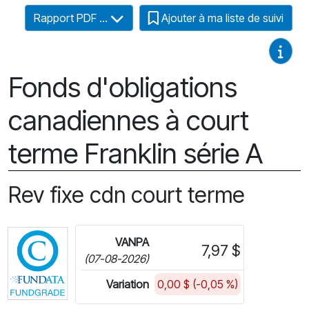
Rapport PDF ...
Ajouter à ma liste de suivi
Guides
Fonds d'obligations
canadiennes à court
terme Franklin série A
Rev fixe cdn court terme
Cliquez pour plus d'informations sur FundGrade 
VANPA
7,97 $
(07-08-2026)
Variation
0,00 $ (-0,05 %)