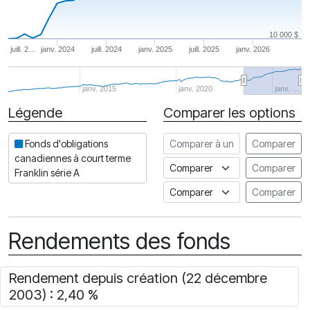
10 000 $
juill. 2…
janv. 2024
juill. 2024
janv. 2025
juill. 2025
janv. 2026
janv. 2015
janv. 2020
janv. …
Légende
Comparer les options
Date
Comparer à un autre fonds
Fonds d'obligations
Comparer
canadiennes à court terme
Comparer à un indice
Comparer
Franklin série A
Comparer à un Indice de risq
Comparer
Rendements des fonds
Rendement depuis création (22 décembre
2003) : 2,40 %