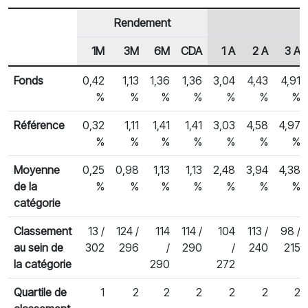
Rendement
1M
3M
6M
CDA
1 A
2 A
3 A
En-tête de ligne
Rendements des fonds
Fonds
0,42
1,13
1,36
1,36
3,04
4,43
4,91
%
%
%
%
%
%
%
Référence
0,32
1,11
1,41
1,41
3,03
4,58
4,97
%
%
%
%
%
%
%
Moyenne
0,25
0,98
1,13
1,13
2,48
3,94
4,38
de la
%
%
%
%
%
%
%
catégorie
Classement
13 /
124 /
114
114 /
104
113 /
98 /
au sein de
302
296
/
290
/
240
215
la catégorie
290
272
Quartile de
1
2
2
2
2
2
2