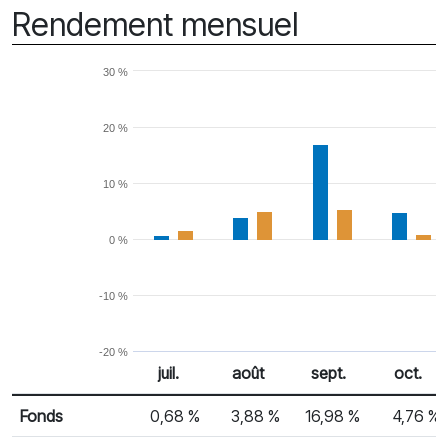
Rendement mensuel
30 %
20 %
10 %
0 %
-10 %
-20 %
juil.
août
sept.
oct.
% Rendement
Rendement mensuel
Fonds
0,68 %
3,88 %
16,98 %
4,76 %