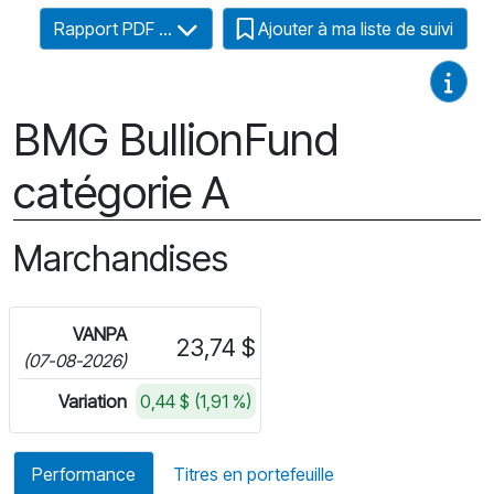
Rapport PDF ...
Ajouter à ma liste de suivi
Guides
BMG BullionFund
catégorie A
Marchandises
VANPA
23,74 $
(07-08-2026)
Variation
0,44 $ (1,91 %)
Performance
Titres en portefeuille