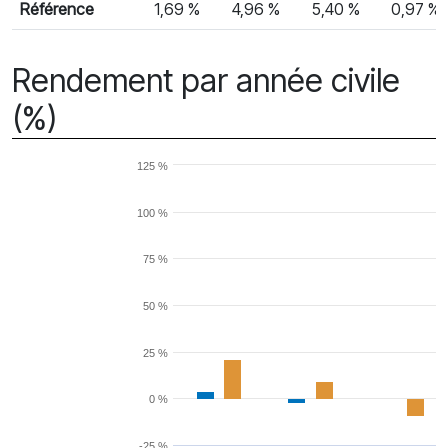
Référence
1,69 %
4,96 %
5,40 %
0,97 %
Rendement par année civile
(%)
125 %
100 %
75 %
50 %
25 %
0 %
-25 %