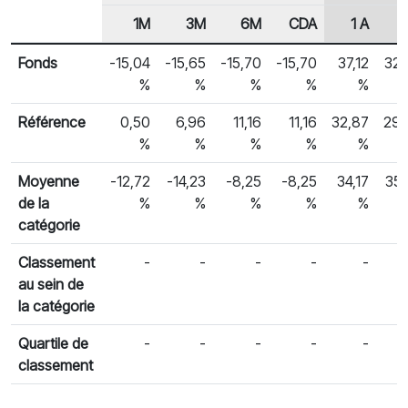
1M
3M
6M
CDA
1 A
2
En-tête de ligne
Rendements des fonds
Fonds
-15,04
-15,65
-15,70
-15,70
37,12
32,
%
%
%
%
%
Référence
0,50
6,96
11,16
11,16
32,87
29,
%
%
%
%
%
Moyenne
-12,72
-14,23
-8,25
-8,25
34,17
35,
de la
%
%
%
%
%
catégorie
Classement
-
-
-
-
-
au sein de
la catégorie
Quartile de
-
-
-
-
-
classement