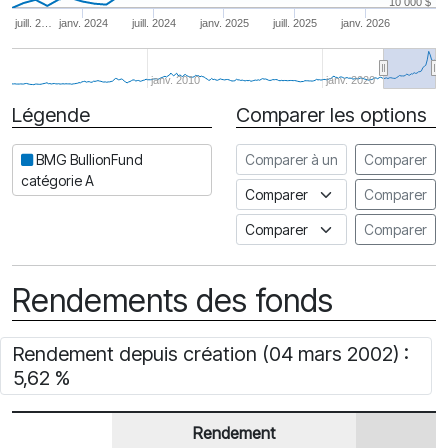
10 000 $
juill. 2…
janv. 2024
juill. 2024
janv. 2025
juill. 2025
janv. 2026
janv. 2010
janv. 2020
Légende
Comparer les options
Date
Comparer à un autre fonds
BMG BullionFund
Comparer
catégorie A
Comparer à un indice
Comparer
Comparer à un Indice de risq
Comparer
Rendements des fonds
Rendement depuis création (04 mars 2002) :
5,62 %
Rendement