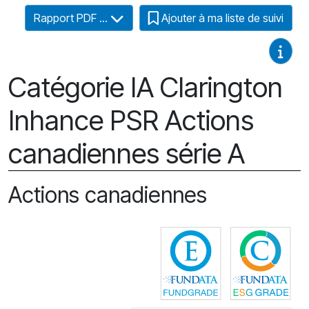
Rapport PDF ...
Ajouter à ma liste de suivi
Guides
Catégorie IA Clarington
Inhance PSR Actions
canadiennes série A
Actions canadiennes
Cliquez pour plus
Cli