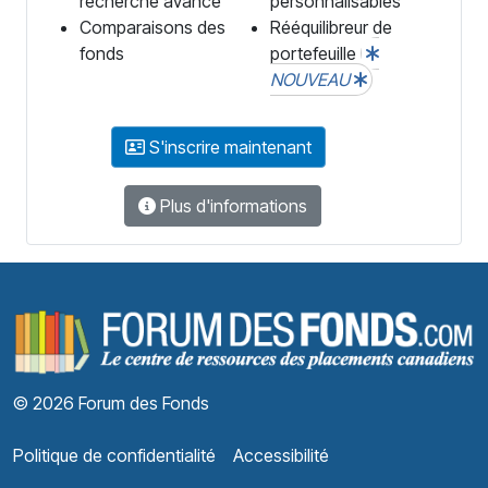
recherche avancé
personnalisables
Comparaisons des
Rééquilibreur de
fonds
portefeuille
NOUVEAU
S'inscrire maintenant
Plus d'informations
F
© 2026 Forum des Fonds
Politique de confidentialité
Accessibilité