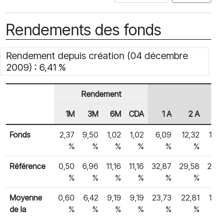
Rendements des fonds
Rendement depuis création (04 décembre
2009) : 6,41 %
Rendement
1M
3M
6M
CDA
1 A
2 A
En-tête de ligne
Rendements des fonds
Fonds
2,37
9,50
1,02
1,02
6,09
12,32
10
%
%
%
%
%
%
Référence
0,50
6,96
11,16
11,16
32,87
29,58
23
%
%
%
%
%
%
Moyenne
0,60
6,42
9,19
9,19
23,73
22,81
18
de la
%
%
%
%
%
%