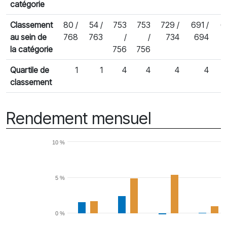
catégorie
Classement
80 /
54 /
753
753
729 /
691 /
6
au sein de
768
763
/
/
734
694
la catégorie
756
756
Quartile de
1
1
4
4
4
4
classement
Rendement mensuel
10 %
5 %
0 %