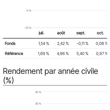
-5 %
-10 %
juil.
août
sept.
oct.
% Rendement
Rendement mensuel
Fonds
1,54 %
2,42 %
-0,11 %
0,08 %
Référence
1,69 %
4,96 %
5,40 %
0,97 %
Rendement par année civile
(%)
40 %
30 %