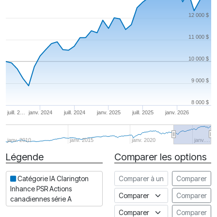
12 000 $
11 000 $
10 000 $
9 000 $
8 000 $
juill. 2…
janv. 2024
juill. 2024
janv. 2025
juill. 2025
janv. 2026
janv. 2010
janv. 2015
janv. 2020
janv.…
Légende
Comparer les options
Date
Comparer à un autre fonds
Catégorie IA Clarington
Comparer
Inhance PSR Actions
Comparer à un indice
Comparer
canadiennes série A
Comparer à un Indice de risq
Comparer