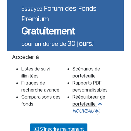
Forum des Fonds
Essayez
Premium
Gratuitement
30 jours!
pour un durée de
Accèder à
Listes de suivi
Scénarios de
illimitées
portefeuille
Filtrages de
Rapports PDF
recherche avancé
personnalisables
Comparaisons des
Rééquilibreur de
fonds
portefeuille
NOUVEAU
S'inscrire maintenant