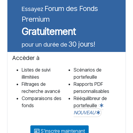
Forum des Fonds
Essayez
Premium
Gratuitement
30 jours!
pour un durée de
Accèder à
Listes de suivi
Scénarios de
illimitées
portefeuille
Filtrages de
Rapports PDF
recherche avancé
personnalisables
Comparaisons des
Rééquilibreur de
fonds
portefeuille
NOUVEAU
S'inscrire maintenant