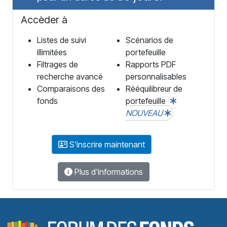
Accèder à
Listes de suivi
Scénarios de
illimitées
portefeuille
Filtrages de
Rapports PDF
recherche avancé
personnalisables
Comparaisons des
Rééquilibreur de
fonds
portefeuille
NOUVEAU
S'inscrire maintenant
Plus d'informations
F